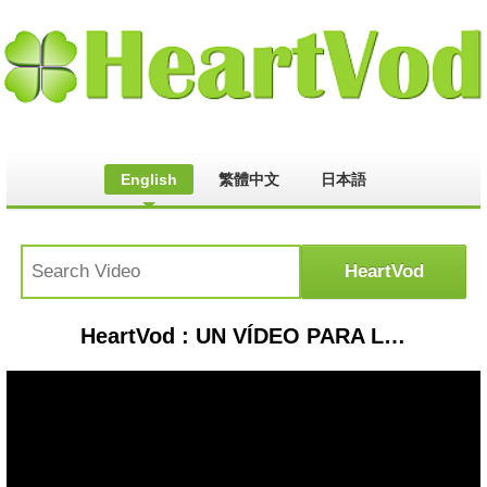
English
繁體中文
日本語
HeartVod : UN VÍDEO PARA LLORAR │ DEDICADO A PAPA │ LA HISTORIA MAS TRISTE DEL MUNDO