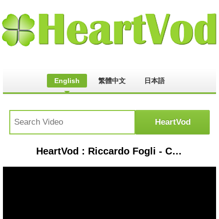
English
繁體中文
日本語
HeartVod : Riccardo Fogli - Che ne sai