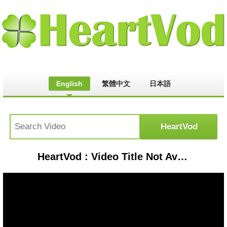
English
繁體中文
日本語
HeartVod : Video Title Not Available