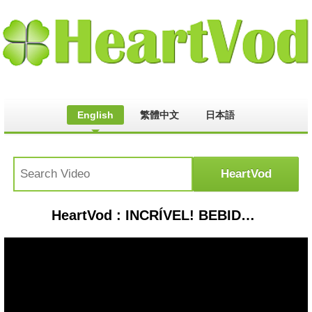
English
繁體中文
日本語
HeartVod : INCRÍVEL! BEBIDA para impotência deixa homens de PAU DURO em poucos minutos