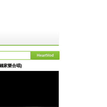
峰+錢家樂合唱)