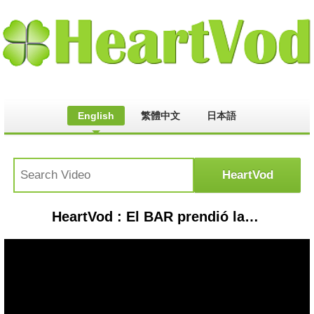
English
繁體中文
日本語
HeartVod : El BAR prendió la mecha y explotó una nueva pelea entre Lourdes Sánchez y Pampita