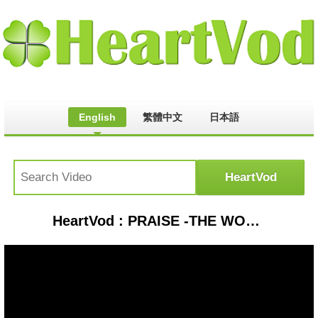
English
繁體中文
日本語
HeartVod : PRAISE -THE WORLD IS YOURS - MV【OFFICIAL MUSIC VIDEO】