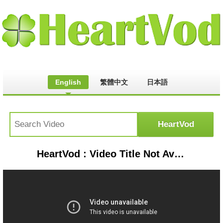
English
繁體中文
日本語
HeartVod : Video Title Not Available