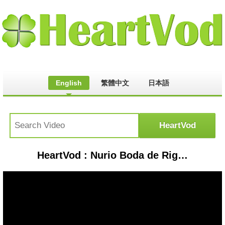
English
繁體中文
日本語
HeartVod : Nurio Boda de Rigoberto y soledad de Romero