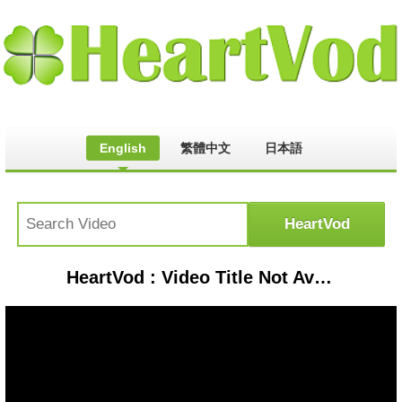
English
繁體中文
日本語
HeartVod : Video Title Not Available