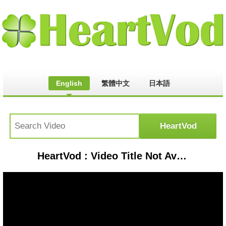
English
繁體中文
日本語
HeartVod : Video Title Not Available