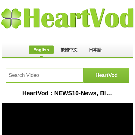
English
繁體中文
日本語
HeartVod : NEWS10-News, Blog & Magazine WordPress Theme