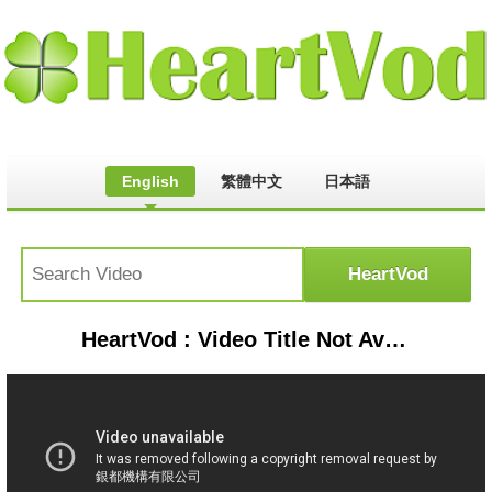
English
繁體中文
日本語
HeartVod : Video Title Not Available