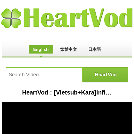
English
繁體中文
日本語
HeartVod : [Vietsub+Kara]Infinite - Paradise