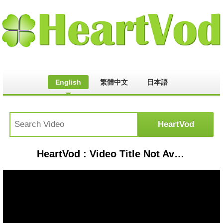
English
繁體中文
日本語
HeartVod : Video Title Not Available