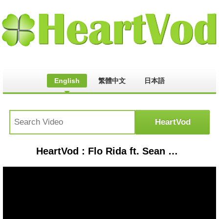
English
繁體中文
日本語
HeartVod : Flo Rida ft. Sean Kingston - Roll