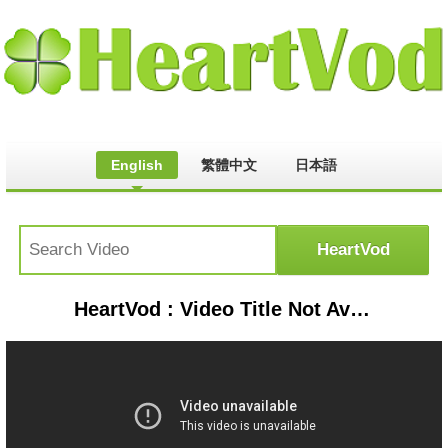
English
繁體中文
日本語
HeartVod : Video Title Not Available