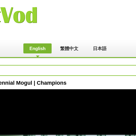
English
繁體中文
日本語
llennial Mogul | Champions