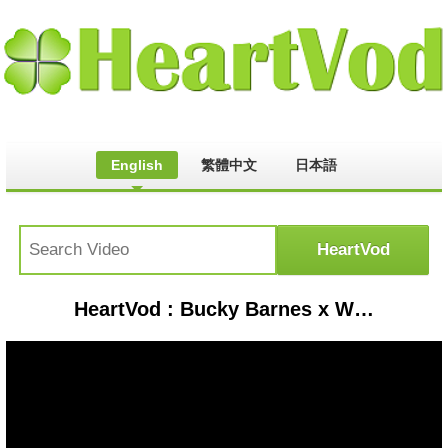
English
繁體中文
日本語
HeartVod : Bucky Barnes x Worth It