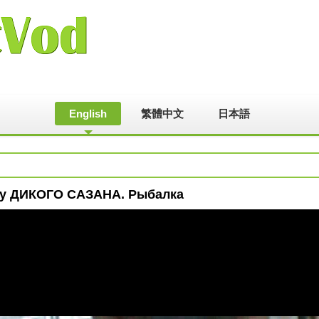
English
繁體中文
日本語
уху ДИКОГО САЗАНА. Рыбалка