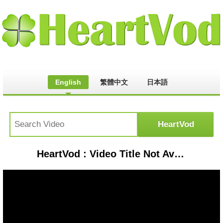
English
繁體中文
日本語
HeartVod : Video Title Not Available