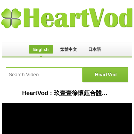
English
繁體中文
日本語
HeartVod : 玖壹壹徐懷鈺合體《嘻哈庄腳情》 在別人的場幫洋蔥慶生XDD