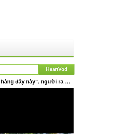
HeartVod : Những vụ trốn cách ly không tin nổi: Người tuyên bố " Tôi còn đống hàng đây này", người ra sân bay