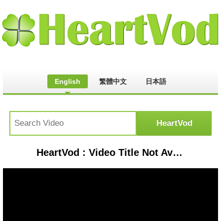
English
繁體中文
日本語
HeartVod : Video Title Not Available