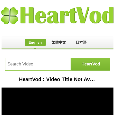
English
繁體中文
日本語
HeartVod : Video Title Not Available