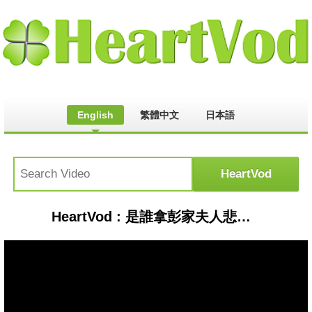
English
繁體中文
日本語
HeartVod : 是誰拿彭家夫人悲劇攻擊司法？陳佩琪情勒小草：今天該X樓的是我 卓冠廷怒批「怎麼有臉？」陳智菡邊哭邊提783次會議是「共識決」是想表達啥？｜#李正皓 主持｜#新台派上線 20250702｜三立新聞台