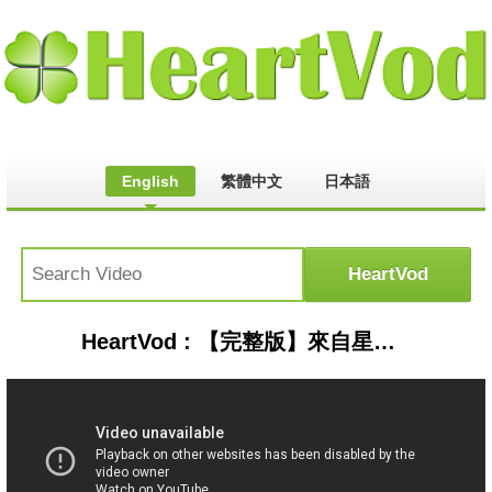
English
繁體中文
日本語
HeartVod : 【完整版】來自星星的事 - 來自冥王星的鬼燈獎：【大膽應徵「託陰」保姆 記得要聽衪的話 否則就GG了！】20160411/#8-59 |