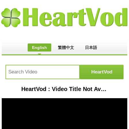
English
繁體中文
日本語
HeartVod : Video Title Not Available