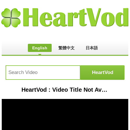
English
繁體中文
日本語
HeartVod : Video Title Not Available