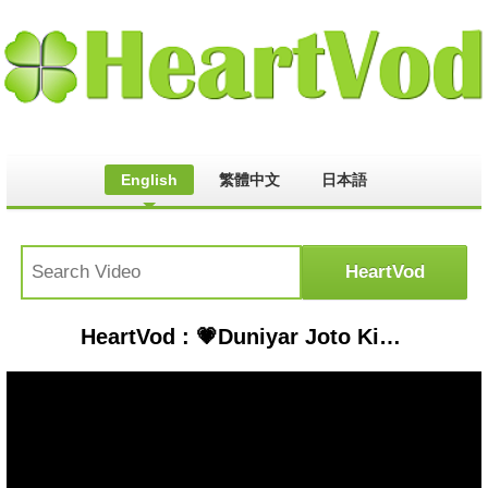
English
繁體中文
日本語
HeartVod : 💗Duniyar Joto Kipta🎀দুনিয়ার যত কিপটা💘 #information #unfrezzmyaccount #duet #unfrez #loveyou #funny