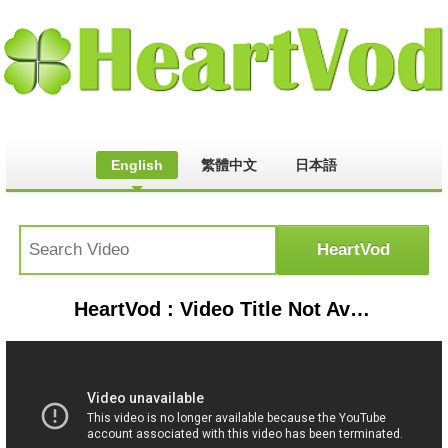
English
繁體中文
日本語
HeartVod : Video Title Not Available