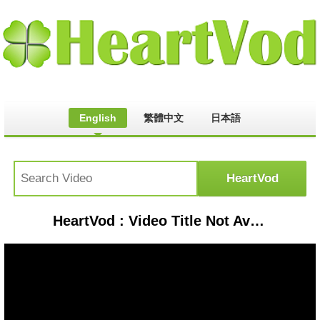
English
繁體中文
日本語
HeartVod : Video Title Not Available