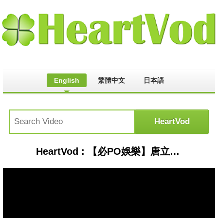
English
繁體中文
日本語
HeartVod : 【必PO娛樂】唐立淇新飯友！巨蟹暖男盧廣仲來作客