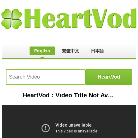
English
繁體中文
日本語
HeartVod : Video Title Not Available