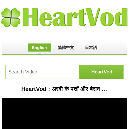
English
繁體中文
日本語
HeartVod : अरबी के पत्तों और बेसन से बनाएं यह स्वादिष्ट स्नैक्स रेसिपी | Arbi Leaves Rolls Fry | Aluchi Vadi