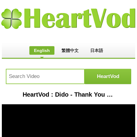
English
繁體中文
日本語
HeartVod : Dido - Thank You (Official Video)