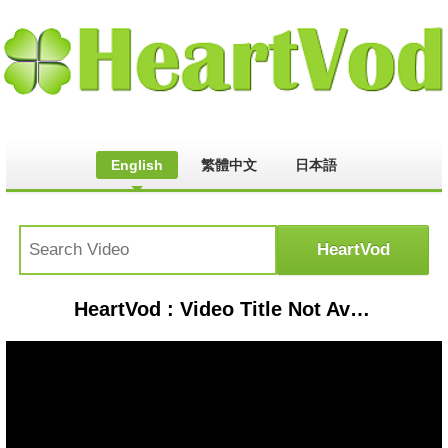
English
繁體中文
日本語
HeartVod : Video Title Not Available