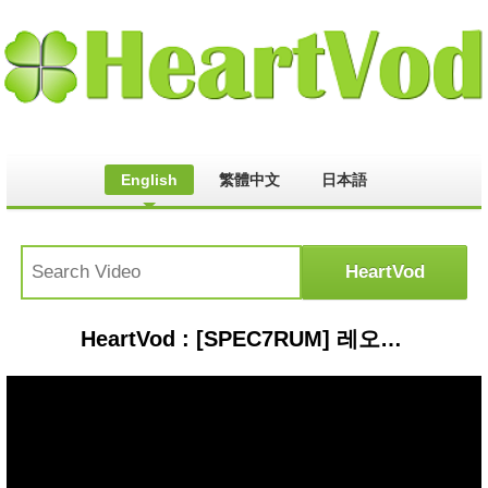
English
繁體中文
日本語
HeartVod : [SPEC7RUM] 레오루 - Monster (한국어 가사/일본어 독음)