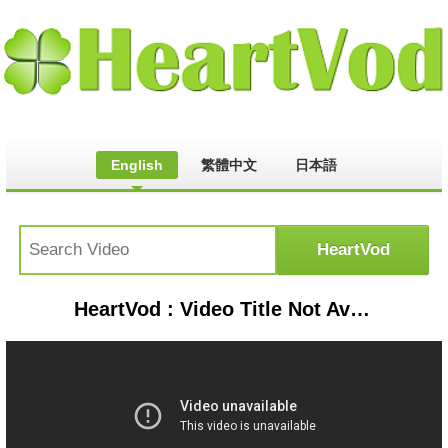
English
繁體中文
日本語
HeartVod : Video Title Not Available