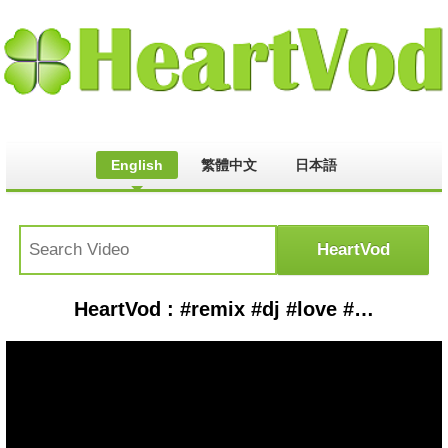
English
繁體中文
日本語
HeartVod : #remix #dj #love #unfrezzmyaccount #avee_player