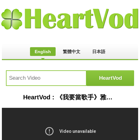
English
繁體中文
日本語
HeartVod : 《我要當歌手》雅 妮+吳克群( 男人女人+너귀엽다你好可愛 ) 片段