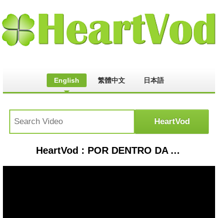
English
繁體中文
日本語
HeartVod : POR DENTRO DA ACADEMIA F15D | VALE A PENA?