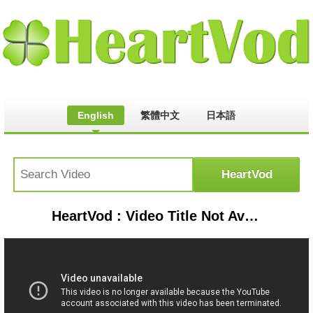
English
繁體中文
日本語
HeartVod : Video Title Not Available