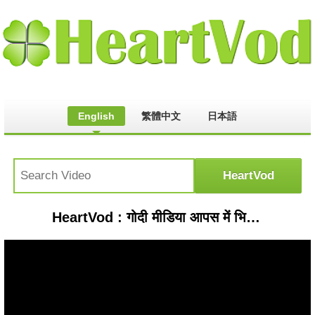
English
繁體中文
日本語
HeartVod : गोदी मीडिया आपस में भिड़ी.! नुसरत जहां को लेकर अंजना ओम कश्यप और रोमाना के बीच भयंकर लड़ाई