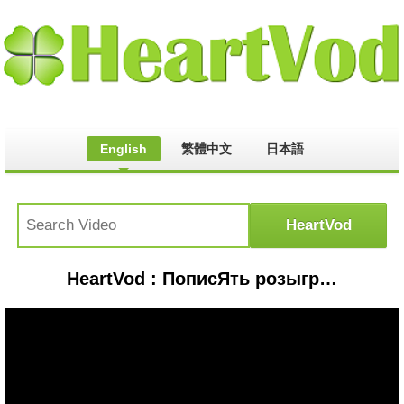
English
繁體中文
日本語
HeartVod : ПописЯть розыгрыш / Pee Prank (Russian Edition)