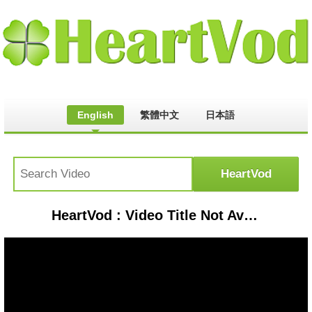
English
繁體中文
日本語
HeartVod : Video Title Not Available