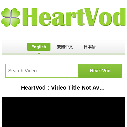
English
繁體中文
日本語
HeartVod : Video Title Not Available