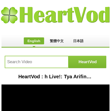
English
繁體中文
日本語
HeartVod : h Live!: Tya Arifin teruja untuk kandungan kedua