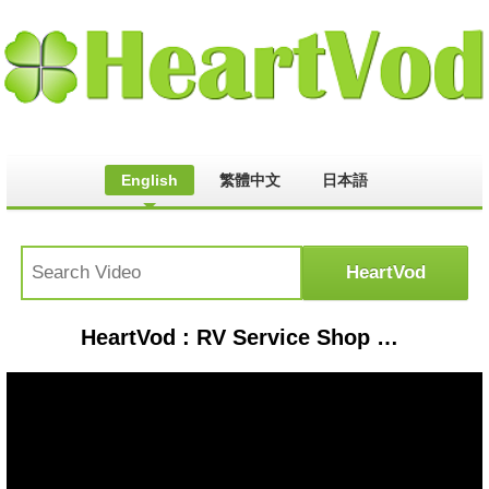
English
繁體中文
日本語
HeartVod : RV Service Shop Orange County