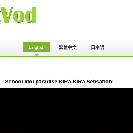
English
繁體中文
日本語
School idol paradise KiRa-KiRa Sensation!